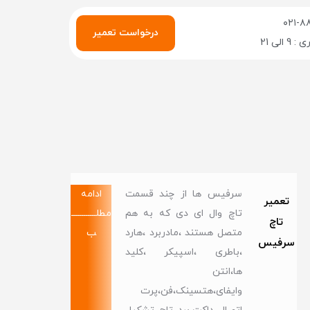
۰۲۱-۸
درخواست تعمیر
الی 21
سرفیس ها از چند قسمت
ادامه
تعمیر
تاچ وال ای دی که به هم
مطلــــــــــــ
تاچ
متصل هستند ،مادربرد ،هارد
ب
سرفیس
،باطری ،اسپیکر ،کلید
ها،انتن
وایفای،هتسینک،فن،پرت