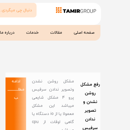
صفحه اصلی
مقالات
خدمات
درباره ما
مشکل روشن نشدن
ادامه
رفع مشکل
وتصویر ندادن سرفیس
مطلــــــــــــ
روشن
پرو 4 مشکل شایعی
ب
نشدن و
میباشد این مشکل
تصویر
معمولا یا از io دستگاه یا
ندادن
گاهی اوقات از cpu
سرفیس