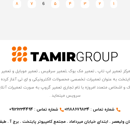
8
7
6
5
4
3
2
1
ر مرکز کامپیوتر پایتخت به عنوان تعمیرات تخصصی محصولات الکترونیکی و ای تی آغاز 
 و اشخاص متعدد امروزه با نام تجاری تعمیر گروپ به صورت تعمیرات آنلای
سرویس مینماید .
شماره تماس : 02188679834
شماره تماس : 09126234494
ن ولیعصر . ابتدای خیابان میرداماد . مجتمع کامپیوتر پایتخت . برج آ . طبقه ۷ . واحد ۳