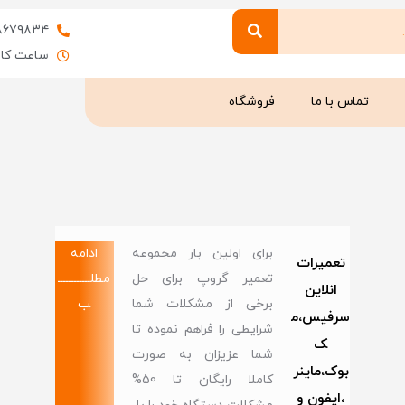
۸۶۷۹۸۳۴
ساعت کاری : 9 
تماس با ما
فروشگاه
برای اولین بار مجموعه
ادامه
تعمیرات
تعمیر گروپ برای حل
مطلــــــــــــ
انلاین
برخی از مشکلات شما
ب
سرفیس،م
شرایطی را فراهم نموده تا
ک
شما عزیزان به صورت
بوک،ماینر
کاملا رایگان تا 50%
،ایفون و