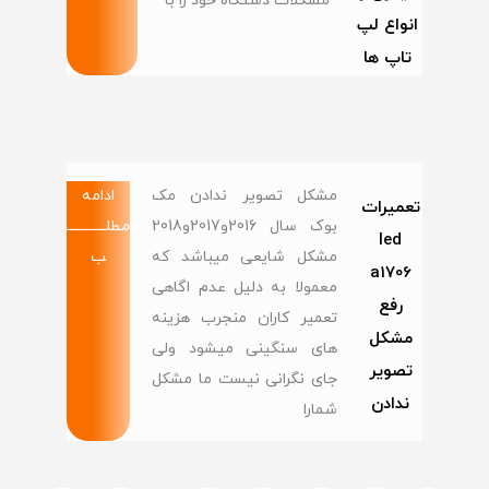
مشکلات دستگاه خود را با
انواع لپ
تاپ ها
مشکل تصویر ندادن مک
ادامه
تعمیرات
بوک سال 2016و2017و2018
مطلــــــــــــ
led
مشکل شایعی میباشد که
ب
a1706
معمولا به دلیل عدم اگاهی
رفع
تعمیر کاران منجرب هزینه
مشکل
های سنگینی میشود ولی
تصویر
جای نگرانی نیست ما مشکل
ندادن
شمارا