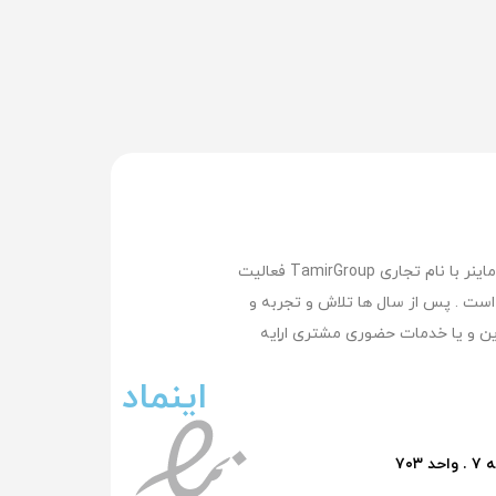
تعمیر گروپ بزرگترین وپیشرفته ترین مرکز تعمیر لپ تاپ , تعمیر مک بوک ,تعمیر سرفیس , تعمیر موبایل و تعمیر ماینر با نام تجاری TamirGroup فعالیت
کرده است . پس از سال ها تلاش و تجربه و
ن و یا خدمات حضوری مشتری اراِیه
اینماد
۷۰