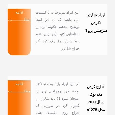
این ایراد مربوط به 3 قسمت
ادامه
ایراد شارژر
می باشد که ما در اینجا
مطلــــــــــــب
نکردن
توضیح میدهیم چگونه ایراد را
سرفیس پرو 4
شناسایی کنید 1)در اولین قدم
باید شارژر را چک کرد اگر
چراغ شارژر
در این ایراد باید به چند نکته
ادامه
شارژنکردن
توجه کرد ومراحل زیر را
مطلــــــــــــب
مک بوک
امتحان نمود 1) باید شارژر را
سال2011
کنترل کرد در صورتی که
مدل a1278
چراغ روی مکسیف شما