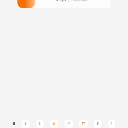
دستگاهتان آنرا به
8
7
6
5
4
3
2
1