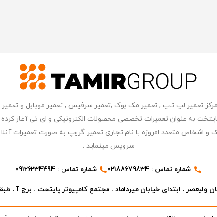
ر مرکز کامپیوتر پایتخت به عنوان تعمیرات تخصصی محصولات الکترونیکی و ای تی آغاز 
 و اشخاص متعدد امروزه با نام تجاری تعمیر گروپ به صورت تعمیرات آنلای
سرویس مینماید .
شماره تماس : 02188679834
شماره تماس : 09126234494
ن ولیعصر . ابتدای خیابان میرداماد . مجتمع کامپیوتر پایتخت . برج آ . طبقه ۷ . واحد ۳