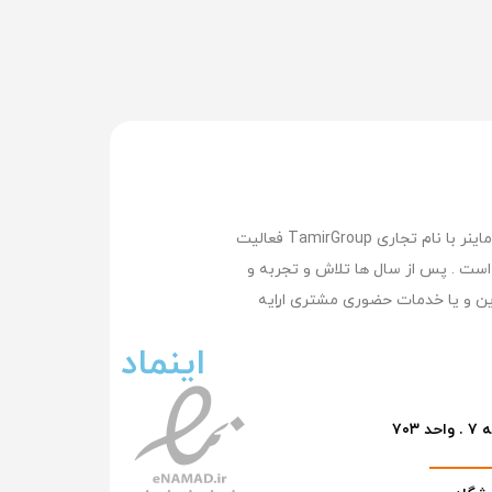
تعمیر گروپ بزرگترین وپیشرفته ترین مرکز تعمیر لپ تاپ , تعمیر مک بوک ,تعمیر سرفیس , تعمیر موبایل و تعمیر ماینر با نام تجاری TamirGroup فعالیت
کرده است . پس از سال ها تلاش و تجربه و
ن و یا خدمات حضوری مشتری اراِیه
اینماد
۷۰