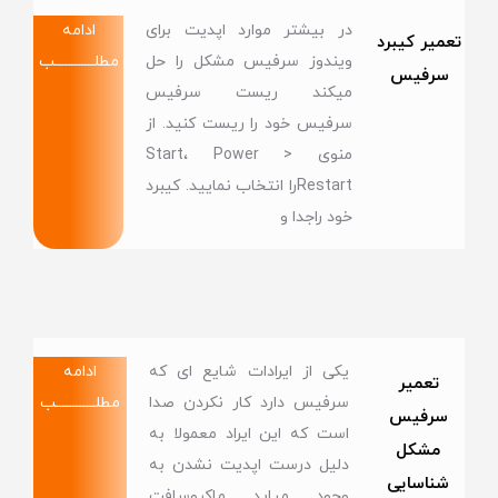
در بیشتر موارد اپدیت برای
ادامه
تعمیر کیبرد
ویندوز سرفیس مشکل را حل
مطلــــــــــــب
سرفیس
میکند ریست سرفیس
سرفیس خود را ریست کنید. از
منوی Start، Power >
Restartرا انتخاب نمایید. کیبرد
خود راجدا و
یکی از ایرادات شایع ای که
ادامه
تعمیر
سرفیس دارد کار نکردن صدا
مطلــــــــــــب
سرفیس
است که این ایراد معمولا به
مشکل
دلیل درست اپدیت نشدن به
شناسایی
وجود میاید ماکروسافت