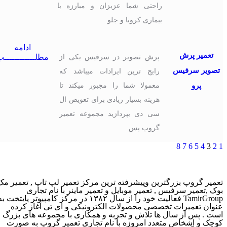
راحتی شما عزیزان و مبارزه با
بیماری کرونا و جلو
ادامه
تعمیر پرش
پرش تصویر در سرفیس یکی از
مطلــــــــــــب
تصویر سرفیس
رایج ترین ایرادات میباشد که
پرو
معمولا شما را مجبور میکند تا
هزینه بسیار زیادی برای تعویض ال
سی دی بپردازید مجموعه تعمیر
گروپ پس
8
7
6
5
4
3
2
1
تعمیر گروپ بزرگترین وپیشرفته ترین مرکز تعمیر لپ تاپ , تعمیر مک
بوک ,تعمیر سرفیس , تعمیر موبایل و تعمیر ماینر با نام تجاری
TamirGroup فعالیت خود را از سال ۱۳۸۲ در مرکز کامپیوتر پایتخت به
عنوان تعمیرات تخصصی محصولات الکترونیکی و ای تی آغاز کرده
است . پس از سال ها تلاش و تجربه و همکاری با مجموعه های بزرگ و
کوچک و اشخاص متعدد امروزه با نام تجاری تعمیر گروپ به صورت