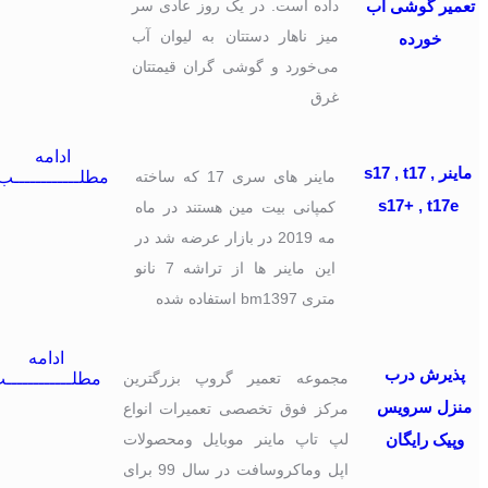
تعمیر گوشی آب
داده‌ است. در یک روز عادی سر
میز ناهار دستتان به لیوان آب
خورده
می‌خورد و گوشی گران قیمتتان
غرق
ادامه
ماینر s17 , t17 ,
ماینر های سری 17 که ساخته
مطلــــــــــــب
s17+ , t17e
کمپانی بیت مین هستند در ماه
مه 2019 در بازار عرضه شد در
این ماینر ها از تراشه 7 نانو
متری bm1397 استفاده شده
ادامه
پذیرش درب
مجموعه تعمیر گروپ بزرگترین
مطلــــــــــــب
منزل سرویس
مرکز فوق تخصصی تعمیرات انواع
وپیک رایگان
لپ تاپ ماینر موبایل ومحصولات
اپل وماکروسافت در سال 99 برای