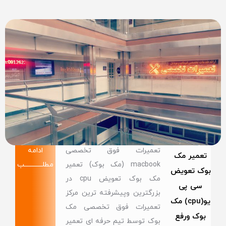
تعمیرات فوق تخصصی
ادامه
تعمیر مک
macbook (مک بوک) تعمیر
مطلــــــــــــب
بوک تعویض
مک بوک تعویض cpu در
سی پی
بزرگترین وپیشرفته ترین مرکز
یو(cpu) مک
تعمیرات فوق تخصصی مک
بوک ورفع
بوک توسط تیم حرفه ای تعمیر