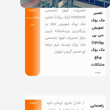
تعمیرات فوق تخصصی
ادامه
تعمیر
macbook (مک بوک) تعمیر
مطلــــــــــــ
مک بوک
مک بوک تعویض cpu در
ب
تعویض
بزرگترین وپیشرفته ترین
سی پی
مرکز تعمیرات فوق تخصصی
یو(cpu)
مک بوک توسط تیم حرفه
مک بوک
ای تعمیر گروپ تهران .
ورفع
مشکلات
…..
۱. شارژ باتری: لپتاپ خود
ادامه
راهنمایی
را با استفاده از شارژر
مطلــــــــــــ