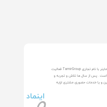
تعمیر گروپ بزرگترین وپیشرفته ترین مرکز تعمیر لپ تاپ , تعمیر مک بوک ,تعمیر سرفیس , تعمیر موبایل و تعمیر ماینر با نام تجاری TamirGroup فعالیت
کرده است . پس از سال ها تلاش و تجربه و
ن و یا خدمات حضوری مشتری اراِیه
اینماد