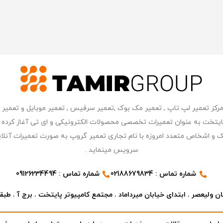
ر مرکز کامپیوتر پایتخت به عنوان تعمیرات تخصصی محصولات الکترونیکی و ای تی آغاز 
 و اشخاص متعدد امروزه با نام تجاری تعمیر گروپ به صورت تعمیرات آنلای
سرویس مینماید .
شماره تماس : 02188679834
شماره تماس : 09126234494
ن ولیعصر . ابتدای خیابان میرداماد . مجتمع کامپیوتر پایتخت . برج آ . طبقه ۷ . واحد ۳