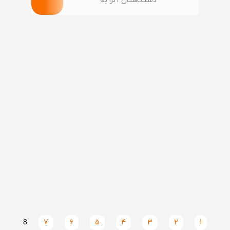
دستگاهتان آنرا به
8
7
6
5
4
3
2
1