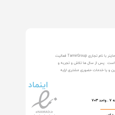
تعمیر گروپ بزرگترین وپیشرفته ترین مرکز تعمیر لپ تاپ , تعمیر مک بوک ,تعمیر سرفیس , تعمیر موبایل و تعمیر ماینر با نام تجاری TamirGroup فعالیت
کرده است . پس از سال ها تلاش و تجربه و
ن و یا خدمات حضوری مشتری اراِیه
اینماد
۷۰