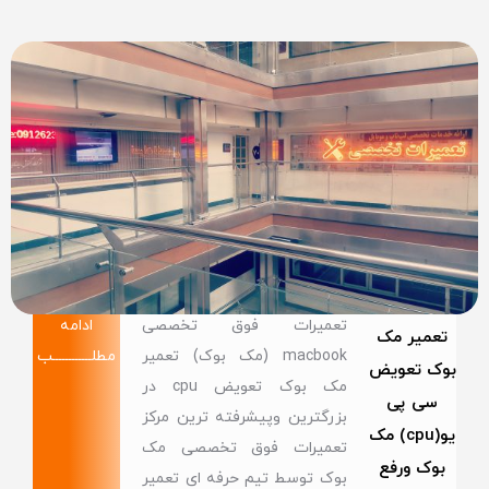
تعمیرات فوق تخصصی
ادامه
تعمیر مک
macbook (مک بوک) تعمیر
مطلــــــــــــب
بوک تعویض
مک بوک تعویض cpu در
سی پی
بزرگترین وپیشرفته ترین مرکز
یو(cpu) مک
تعمیرات فوق تخصصی مک
بوک ورفع
بوک توسط تیم حرفه ای تعمیر