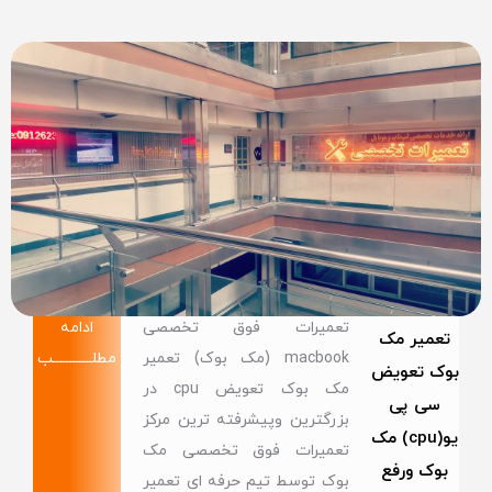
تعمیرات فوق تخصصی
ادامه
تعمیر مک
macbook (مک بوک) تعمیر
مطلــــــــــــب
بوک تعویض
مک بوک تعویض cpu در
سی پی
بزرگترین وپیشرفته ترین مرکز
یو(cpu) مک
تعمیرات فوق تخصصی مک
بوک ورفع
بوک توسط تیم حرفه ای تعمیر