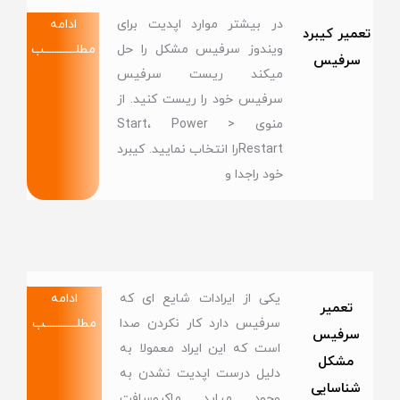
در بیشتر موارد اپدیت برای
ادامه
تعمیر کیبرد
ویندوز سرفیس مشکل را حل
مطلــــــــــــب
سرفیس
میکند ریست سرفیس
سرفیس خود را ریست کنید. از
منوی Start، Power >
Restartرا انتخاب نمایید. کیبرد
خود راجدا و
یکی از ایرادات شایع ای که
ادامه
تعمیر
سرفیس دارد کار نکردن صدا
مطلــــــــــــب
سرفیس
است که این ایراد معمولا به
مشکل
دلیل درست اپدیت نشدن به
شناسایی
وجود میاید ماکروسافت