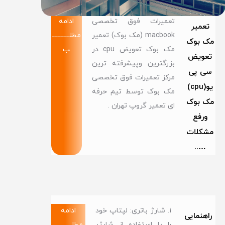
تعمیرات فوق تخصصی
ادامه
تعمیر
macbook (مک بوک) تعمیر
مطلــــــــــــ
مک بوک
مک بوک تعویض cpu در
ب
تعویض
بزرگترین وپیشرفته ترین
سی پی
مرکز تعمیرات فوق تخصصی
یو(cpu)
مک بوک توسط تیم حرفه
مک بوک
ای تعمیر گروپ تهران .
ورفع
مشکلات
…..
۱. شارژ باتری: لپتاپ خود
ادامه
راهنمایی
را با استفاده از شارژر
مطلــــــــــــ