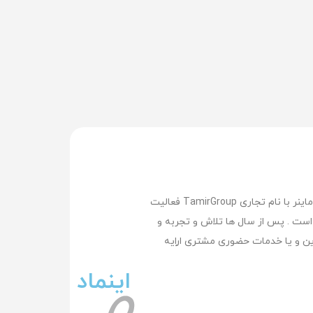
تعمیر گروپ بزرگترین وپیشرفته ترین مرکز تعمیر لپ تاپ , تعمیر مک بوک ,تعمیر سرفیس , تعمیر موبایل و تعمیر ماینر با نام تجاری TamirGroup فعالیت
کرده است . پس از سال ها تلاش و تجربه و
ن و یا خدمات حضوری مشتری اراِیه
اینماد