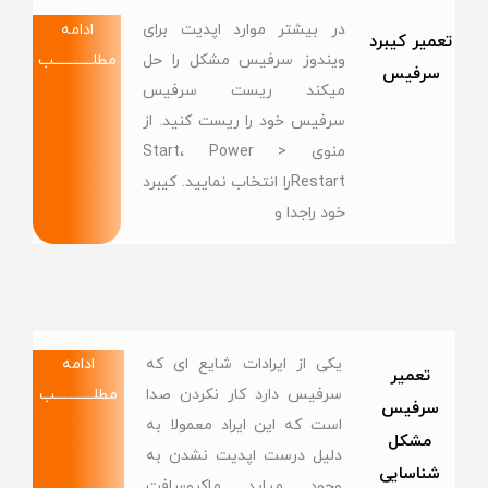
در بیشتر موارد اپدیت برای
ادامه
تعمیر کیبرد
ویندوز سرفیس مشکل را حل
مطلــــــــــــب
سرفیس
میکند ریست سرفیس
سرفیس خود را ریست کنید. از
منوی Start، Power >
Restartرا انتخاب نمایید. کیبرد
خود راجدا و
یکی از ایرادات شایع ای که
ادامه
تعمیر
سرفیس دارد کار نکردن صدا
مطلــــــــــــب
سرفیس
است که این ایراد معمولا به
مشکل
دلیل درست اپدیت نشدن به
شناسایی
وجود میاید ماکروسافت