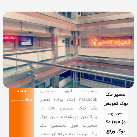
تعمیرات فوق تخصصی
ادامه
تعمیر مک
macbook (مک بوک) تعمیر
مطلــــــــــــب
بوک تعویض
مک بوک تعویض cpu در
سی پی
بزرگترین وپیشرفته ترین مرکز
یو(cpu) مک
تعمیرات فوق تخصصی مک
بوک ورفع
بوک توسط تیم حرفه ای تعمیر