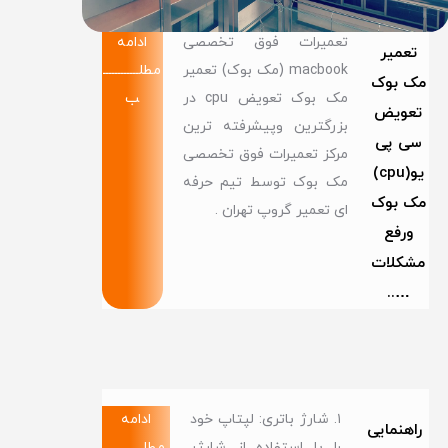
تعمیرات فوق تخصصی
ادامه
تعمیر
macbook (مک بوک) تعمیر
مطلــــــــــــ
مک بوک
مک بوک تعویض cpu در
ب
تعویض
بزرگترین وپیشرفته ترین
سی پی
مرکز تعمیرات فوق تخصصی
یو(cpu)
مک بوک توسط تیم حرفه
مک بوک
ای تعمیر گروپ تهران .
ورفع
مشکلات
…..
۱. شارژ باتری: لپتاپ خود
ادامه
راهنمایی
را با استفاده از شارژر
مطلــــــــــــ