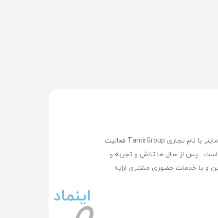
تعمیر گروپ بزرگترین وپیشرفته ترین مرکز تعمیر لپ تاپ , تعمیر مک بوک ,تعمیر سرفیس , تعمیر موبایل و تعمیر ماینر با نام تجاری TamirGroup فعالیت
کرده است . پس از سال ها تلاش و تجربه و
ن و یا خدمات حضوری مشتری اراِیه
اینماد