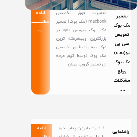
تعمیرات فوق تخصصی
ادامه
تعمیر
macbook (مک بوک) تعمیر
مطلــــــــــــ
مک بوک
مک بوک تعویض cpu در
ب
تعویض
بزرگترین وپیشرفته ترین
سی پی
مرکز تعمیرات فوق تخصصی
یو(cpu)
مک بوک توسط تیم حرفه
مک بوک
ای تعمیر گروپ تهران .
ورفع
مشکلات
…..
۱. شارژ باتری: لپتاپ خود
ادامه
راهنمایی
را با استفاده از شارژر
مطلــــــــــــ