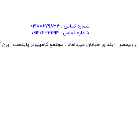
شماره تماس : 02188679834
شماره تماس : 09126234494
ولیعصر . ابتدای خیابان میرداماد . مجتمع کامپیوتر پایتخت . برج آ . طبقه ۷ .