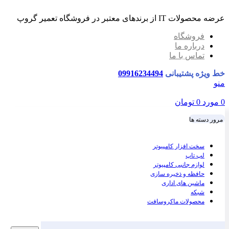
عرضه محصولات IT از برندهای معتبر در فروشگاه تعمیر گروپ
فروشگاه
درباره ما
تماس با ما
خط ویژه پشتیبانی
09916234494
منو
0
مورد
0
تومان
مرور دسته ها
سخت افزار کامپیوتر
لپ تاپ
لوازم جانبی کامپیوتر
حافظه و ذخیره سازی
ماشین های اداری
شبکه
محصولات ماکروسافت