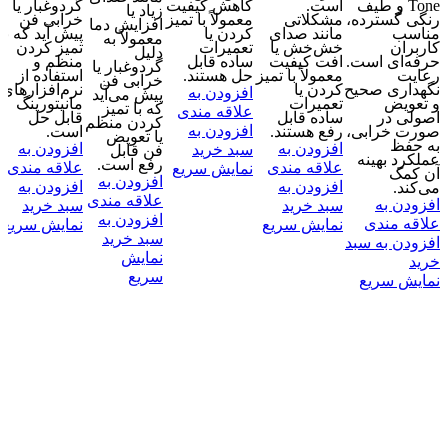
Tone و طیف
است.
کاهش کیفیت
گردوغبار یا
زیاد یا
رنگی گسترده،
مشکلاتی
معمولاً با تمیز
خرابی فن
افزایش دما
مناسب
مانند صدای
کردن یا
پیش آید که با
معمولاً به
کاربران
خش‌خش یا
تعمیرات
تمیز کردن
دلیل
حرفه‌ای است.
افت کیفیت
ساده قابل
منظم و
گردوغبار یا
رعایت
معمولاً با تمیز
حل هستند.
استفاده از
خرابی فن
نگهداری صحیح
کردن یا
نرم‌افزارهای
افزودن به
پیش می‌آید
و تعویض
تعمیرات
مانیتورینگ
که با تمیز
علاقه مندی
اصولی در
ساده قابل
قابل حل
کردن منظم
افزودن به
صورت خرابی،
رفع هستند.
است.
یا تعویض
به حفظ
افزودن به
افزودن به
سبد خرید
فن قابل
عملکرد بهینه
رفع است.
علاقه مندی
علاقه مندی
نمایش سریع
آن کمک
افزودن به
افزودن به
افزودن به
می‌کند.
علاقه مندی
افزودن به
سبد خرید
سبد خرید
افزودن به
علاقه مندی
نمایش سریع
نمایش سریع
سبد خرید
افزودن به سبد
نمایش
خرید
سریع
نمایش سریع