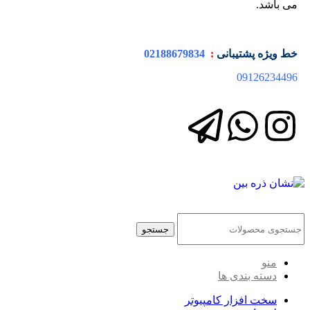
می باشد.
خط ویژه
پشتیبانی
:
02188679834
09126234496
جستجو
منو
دسته بندی ها
سخت افزار کامپیوتر