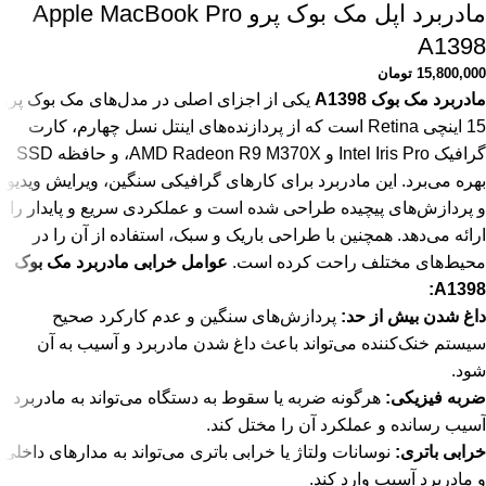
مادربرد اپل مک بوک پرو Apple MacBook Pro
A1398
15,800,000
تومان
مادربرد مک بوک A1398
یکی از اجزای اصلی در مدل‌های مک بوک پرو
15 اینچی Retina است که از پردازنده‌های اینتل نسل چهارم، کارت
گرافیک Intel Iris Pro و AMD Radeon R9 M370X، و حافظه SSD
بهره می‌برد. این مادربرد برای کارهای گرافیکی سنگین، ویرایش ویدیو
و پردازش‌های پیچیده طراحی شده است و عملکردی سریع و پایدار را
ارائه می‌دهد. همچنین با طراحی باریک و سبک، استفاده از آن را در
محیط‌های مختلف راحت کرده است.
عوامل خرابی مادربرد مک بوک
A1398:
داغ شدن بیش از حد:
پردازش‌های سنگین و عدم کارکرد صحیح
سیستم خنک‌کننده می‌تواند باعث داغ شدن مادربرد و آسیب به آن
شود.
ضربه فیزیکی:
هرگونه ضربه یا سقوط به دستگاه می‌تواند به مادربرد
آسیب رسانده و عملکرد آن را مختل کند.
خرابی باتری:
نوسانات ولتاژ یا خرابی باتری می‌تواند به مدارهای داخلی
و مادربرد آسیب وارد کند.