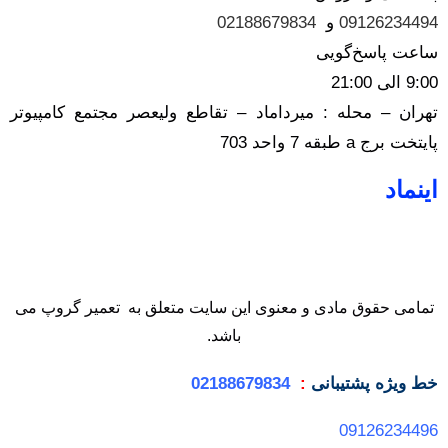
09126234494
و
02188679834
ساعت پاسخ‌گویی
9:00 الی 21:00
تهران – محله : میرداماد – تقاطع ولیعصر مجتمع کامپیوتر
پایتخت برج a طبقه 7 واحد 703
اینماد
تمامی حقوق مادی و معنوی این سایت متعلق به تعمیر گروپ می
باشد.
خط ویژه
پشتیبانی
:
02188679834
09126234496