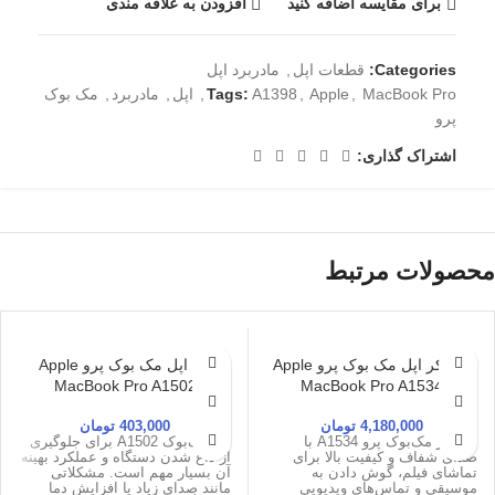
برای مقایسه اضافه کنید
افزودن به علاقه مندی
Categories:
قطعات اپل
,
مادربرد اپل
MacBook Pro
,
Apple
,
A1398
Tags:
,
اپل
,
مادربرد
,
مک بوک
پرو
اشتراک گذاری:
محصولات مرتبط
اسپیکر اپل مک بوک پرو Apple
فن اپل مک بوک پرو Apple
MacBook Pro A1502
MacBook Pro A1534
4,180,000
تومان
403,000
تومان
اسپیکر مک‌بوک پرو A1534 با
فن مک‌بوک A1502 برای جلوگیری
صدای شفاف و کیفیت بالا برای
از داغ شدن دستگاه و عملکرد بهینه
تماشای فیلم، گوش دادن به
آن بسیار مهم است. مشکلاتی
موسیقی و تماس‌های ویدیویی
مانند صدای زیاد یا افزایش دما