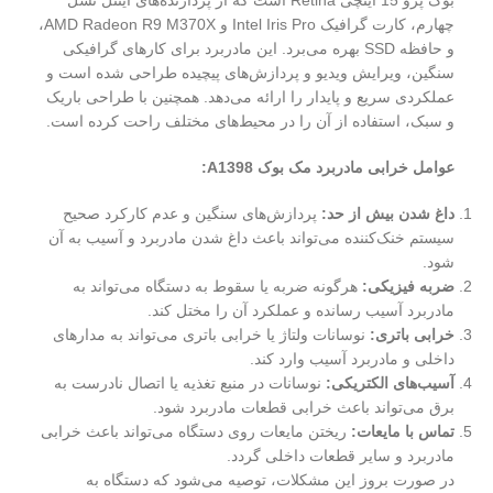
چهارم، کارت گرافیک Intel Iris Pro و AMD Radeon R9 M370X،
و حافظه SSD بهره می‌برد. این مادربرد برای کارهای گرافیکی
سنگین، ویرایش ویدیو و پردازش‌های پیچیده طراحی شده است و
عملکردی سریع و پایدار را ارائه می‌دهد. همچنین با طراحی باریک
و سبک، استفاده از آن را در محیط‌های مختلف راحت کرده است.
عوامل خرابی مادربرد مک بوک A1398:
داغ شدن بیش از حد:
پردازش‌های سنگین و عدم کارکرد صحیح
سیستم خنک‌کننده می‌تواند باعث داغ شدن مادربرد و آسیب به آن
شود.
ضربه فیزیکی:
هرگونه ضربه یا سقوط به دستگاه می‌تواند به
مادربرد آسیب رسانده و عملکرد آن را مختل کند.
خرابی باتری:
نوسانات ولتاژ یا خرابی باتری می‌تواند به مدارهای
داخلی و مادربرد آسیب وارد کند.
آسیب‌های الکتریکی:
نوسانات در منبع تغذیه یا اتصال نادرست به
برق می‌تواند باعث خرابی قطعات مادربرد شود.
تماس با مایعات:
ریختن مایعات روی دستگاه می‌تواند باعث خرابی
مادربرد و سایر قطعات داخلی گردد.
در صورت بروز این مشکلات، توصیه می‌شود که دستگاه به