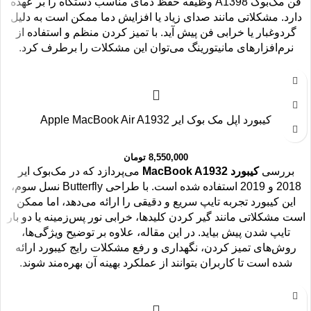
فن مک‌بوک A1398 وظیفه حفظ دمای مناسب دستگاه را بر عهده
دارد. مشکلاتی مانند صدای زیاد یا افزایش دما ممکن است به دلیل
گردوغبار یا خرابی فن پیش آید. با تمیز کردن منظم و استفاده از
نرم‌افزارهای مانیتورینگ می‌توان این مشکلات را برطرف کرد.
کیبورد اپل مک بوک ایر Apple MacBook Air A1932
8,550,000
تومان
بررسی
کیبورد MacBook A1932
می‌پردازد که در مک‌بوک ایر
2018 و 2019 استفاده شده است. با طراحی Butterfly نسل سوم،
این کیبورد تجربه تایپ سریع و دقیقی را ارائه می‌دهد، اما ممکن
است مشکلاتی مانند گیر کردن کلیدها، خرابی نور پس‌زمینه یا دو بار
تایپ شدن پیش بیاید. در این مقاله، علاوه بر توضیح ویژگی‌ها،
روش‌های تمیز کردن، نگهداری و رفع مشکلات رایج کیبورد ارائه
شده است تا کاربران بتوانند از عملکرد بهینه آن بهره‌مند شوند.