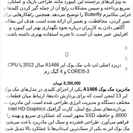
به ویژگی‌های برجسته این کیبورد مانند طراحی باریک و عملکرد
سریع پرداخته و سپس مشکلات رایج آن از جمله گیر کردن کلیدها و
خرابی مکانیزم Butterfly را توضیح می‌دهد. همچنین راهکارهایی برای
تمیز کردن، محافظت، و تعمیر آن ارائه شده است. هدف این مقاله،
آگاهی دادن به کاربران درباره نحوه نگهداری بهتر این کیبورد و
افزایش عمر مفید آن است، تا تجربه استفاده بهتری داشته باشند.
مادربرد اصلی لپ تاپ مک بوک ایر A1466 سال 2012 با CPU
COREI5-3 و 4 گیگ رم
8,300,000
تومان
مادربرد مک بوک A1466
یکی از اجزای کلیدی در مدل‌های مک بوک
ایر 13 اینچی است که برای پردازش داده‌ها، ارتباط میان قطعات
مختلف دستگاه و مدیریت انرژی طراحی شده است. این مادربرد به
پردازنده‌های نسل پنج اینتل، کارت گرافیک Intel HD Graphics
6000، و حافظه SSD مجهز است که عملکردی سریع و بهینه را
فراهم می‌آورد. طراحی فشرده و سبک این مادربرد باعث می‌شود
مک بوک ایر به یکی از سبک‌ترین لپ‌تاپ‌ها با عملکرد بالا تبدیل شود.