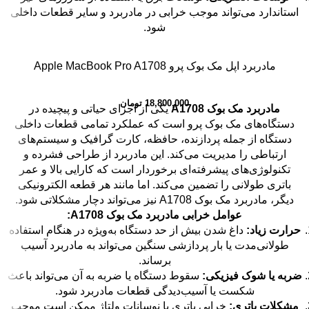
استاندارد می‌تواند موجب خرابی در مادربرد و سایر قطعات داخلی
شود.
مادربرد اپل مک بوک پرو Apple MacBook Pro A1708
18,800,000
تومان
مادربرد مک بوک A1708
یکی از اجزای حیاتی و پیچیده در
دستگاه‌های مک بوک پرو است که عملکرد تمامی قطعات داخلی
دستگاه از جمله پردازنده، حافظه، کارت گرافیک و سیستم‌های
ارتباطی را مدیریت می‌کند. این مادربرد از طراحی فشرده و
تکنولوژی‌های پیشرفته‌ای برخوردار است که کارایی بالا و عمر
باتری طولانی را تضمین می‌کند. اما مانند هر قطعه الکترونیکی
دیگر، مادربرد مک بوک A1708 نیز می‌تواند دچار مشکلاتی شود.
عوامل خرابی مادربرد مک بوک A1708:
حرارت زیاد:
داغ شدن بیش از حد دستگاه به‌ویژه در هنگام استفاده
طولانی‌مدت یا بار پردازشی سنگین می‌تواند به مادربرد آسیب
برساند.
ضربه یا شوک فیزیکی:
سقوط دستگاه یا ضربه به آن می‌تواند باعث
شکست یا آسیب‌دیدگی قطعات مادربرد شود.
مشکلات باتری:
خرابی باتری یا نوسانات ولتاژ ممکن است موجب