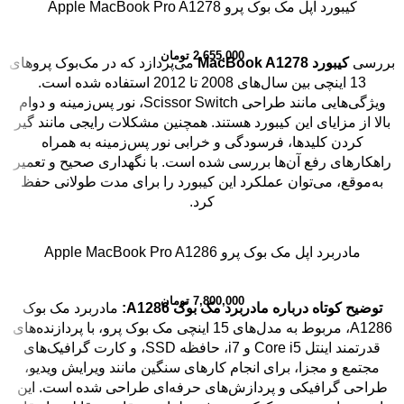
کیبورد اپل مک بوک پرو Apple MacBook Pro A1278
2,655,000
تومان
بررسی
کیبورد MacBook A1278
می‌پردازد که در مک‌بوک پروهای
13 اینچی بین سال‌های 2008 تا 2012 استفاده شده است.
ویژگی‌هایی مانند طراحی Scissor Switch، نور پس‌زمینه و دوام
بالا از مزایای این کیبورد هستند. همچنین مشکلات رایجی مانند گیر
کردن کلیدها، فرسودگی و خرابی نور پس‌زمینه به همراه
راهکارهای رفع آن‌ها بررسی شده است. با نگهداری صحیح و تعمیر
به‌موقع، می‌توان عملکرد این کیبورد را برای مدت طولانی حفظ
کرد.
مادربرد اپل مک بوک پرو Apple MacBook Pro A1286
7,800,000
تومان
توضیح کوتاه درباره مادربرد مک بوک A1286:
مادربرد مک بوک
A1286، مربوط به مدل‌های 15 اینچی مک بوک پرو، با پردازنده‌های
قدرتمند اینتل Core i5 و i7، حافظه SSD، و کارت گرافیک‌های
مجتمع و مجزا، برای انجام کارهای سنگین مانند ویرایش ویدیو،
طراحی گرافیکی و پردازش‌های حرفه‌ای طراحی شده است. این