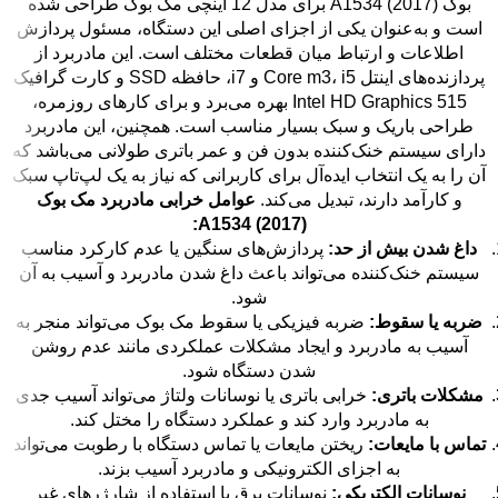
بوک A1534 (2017) برای مدل 12 اینچی مک بوک طراحی شده
است و به‌عنوان یکی از اجزای اصلی این دستگاه، مسئول پردازش
اطلاعات و ارتباط میان قطعات مختلف است. این مادربرد از
پردازنده‌های اینتل Core m3، i5 و i7، حافظه SSD و کارت گرافیک
Intel HD Graphics 515 بهره می‌برد و برای کارهای روزمره،
طراحی باریک و سبک بسیار مناسب است. همچنین، این مادربرد
دارای سیستم خنک‌کننده بدون فن و عمر باتری طولانی می‌باشد که
آن را به یک انتخاب ایده‌آل برای کاربرانی که نیاز به یک لپ‌تاپ سبک
و کارآمد دارند، تبدیل می‌کند.
عوامل خرابی مادربرد مک بوک
A1534 (2017):
داغ شدن بیش از حد:
پردازش‌های سنگین یا عدم کارکرد مناسب
سیستم خنک‌کننده می‌تواند باعث داغ شدن مادربرد و آسیب به آن
شود.
ضربه یا سقوط:
ضربه فیزیکی یا سقوط مک بوک می‌تواند منجر به
آسیب به مادربرد و ایجاد مشکلات عملکردی مانند عدم روشن
شدن دستگاه شود.
مشکلات باتری:
خرابی باتری یا نوسانات ولتاژ می‌تواند آسیب جدی
به مادربرد وارد کند و عملکرد دستگاه را مختل کند.
تماس با مایعات:
ریختن مایعات یا تماس دستگاه با رطوبت می‌تواند
به اجزای الکترونیکی و مادربرد آسیب بزند.
نوسانات الکتریکی:
نوسانات برق یا استفاده از شارژرهای غیر