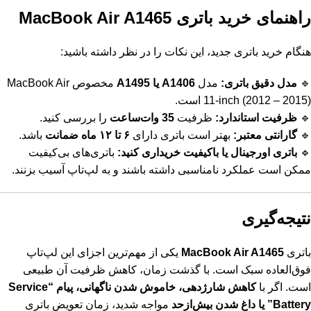
راهنمای خرید باتری MacBook Air A1465
هنگام خرید باتری جدید، این نکات را در نظر داشته باشید:
🔹
مدل دقیق باتری:
مدل
A1406 یا A1495
مخصوص MacBook Air
11-inch (2012 – 2015) است.
🔹
ظرفیت استاندارد:
ظرفیت
35 وات‌ساعت
را بررسی کنید.
🔹
گارانتی معتبر:
بهتر است باتری دارای
۶ تا ۱۲ ماه ضمانت
باشد.
🔹
باتری اورجینال یا باکیفیت خریداری کنید:
باتری‌های بی‌کیفیت
ممکن است عملکرد نامناسبی داشته باشند و به لپ‌تاپ آسیب بزنند.
نتیجه‌گیری
باتری
MacBook Air A1465
یکی از مهم‌ترین اجزای این لپ‌تاپ
فوق‌العاده سبک است. با گذشت زمان، کاهش ظرفیت آن طبیعی
است. اگر با
کاهش شارژدهی، خاموش شدن ناگهانی، پیام “Service
Battery” یا داغ شدن بیش‌ازحد
مواجه شدید، زمان تعویض باتری