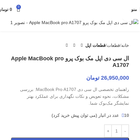
0
منو
0
تومان
برای بزرگنمایی کلیک کنید
خانه
قطعات
قطعات اپل
ال سی دی اپل مک بوک پرو Apple MacBook pro
A1707
26,950,000
تومان
راهنمای تخصصی ال ‌سی ‌دی MacBook Pro A1707: بررسی
مشکلات، نحوه تعویض و نکات نگهداری برای عملکرد بهتر
نمایشگر مک‌بوک شما.
10 عدد در انبار (می توان پیش خرید کرد)