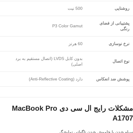
روشنایی
500 نیت
پشتیبانی از فضای
P3 Color Gamut
رنگی
نرخ نوسازی
60 هرتز
بدون کابل LVDS (اتصال مستقیم به برد
نوع اتصال
اصلی)
پوشش ضد انعکاس
دارد (Anti-Reflective Coating)
مشکلات رایج ال ‌سی ‌دی MacBook Pro
A1707
سیاه شدن یا خاموش شدن ناگهانی نمایشگر