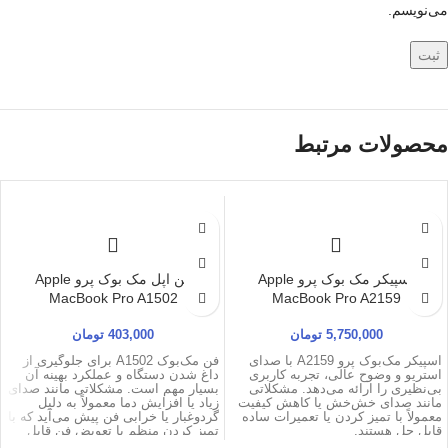
می‌نویسم.
محصولات مرتبط
اسپیکر مک بوک پرو Apple
فن اپل مک بوک پرو Apple
MacBook Pro A1502
MacBook Pro A2159
5,750,000
تومان
403,000
تومان
اسپیکر مک‌بوک پرو A2159 با صدای
فن مک‌بوک A1502 برای جلوگیری از
استریو و وضوح عالی، تجربه کاربری
داغ شدن دستگاه و عملکرد بهینه آن
بی‌نظیری را ارائه می‌دهد. مشکلاتی
بسیار مهم است. مشکلاتی مانند صدای
مانند صدای خش‌خش یا کاهش کیفیت
زیاد یا افزایش دما معمولاً به دلیل
معمولاً با تمیز کردن یا تعمیرات ساده
گردوغبار یا خرابی فن پیش می‌آید که با
قابل حل هستند.
تمیز کردن منظم یا تعویض فن قابل
رفع است.