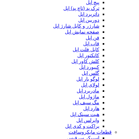
پیچ اپل
ترک پد (تاچ پد) اپل
داتربرد اپل
دوربین اپل
شارژر و کابل شارژ اپل
صفحه نمایش اپل
فن اپل
قاب اپل
کابل فلت اپل
کانکتور اپل
کلش کاور اپل
کیبورد اپل
گلس اپل
لوگو بار اپل
لولای اپل
مادربرد اپل
ماژول اپل
مگ سیف اپل
هارد اپل
هیت سینک اپل
وایرلس اپل
یراکت و کدی اپل
قطعات مایکروسافت
اسپیکر سرفیس