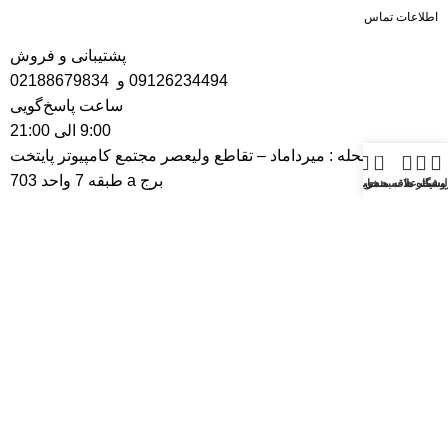
اطلاعات تماس
پشتیبانی و فروش
09126234494
و
02188679834
ساعت پاسخ‌گویی
9:00 الی 21:00
تهران – محله : میرداماد – تقاطع ولیعصر مجتمع کامپیوتر پایتخت
0
برج a طبقه 7 واحد 703
وشگاه
فیلتر ها
سبد خرید
لیست علاقه مندی ها
حساب من
اینماد
تمامی حقوق مادی و معنوی این سایت متعلق به تعمیر گروپ می
باشد.
خط ویژه
پشتیبانی
:
02188679834