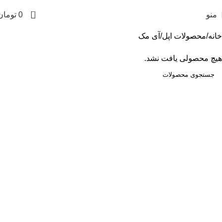
0
منو
0
تومان
خانه
محصولات اپل
آی مک
هیچ محصولی یافت نشد.