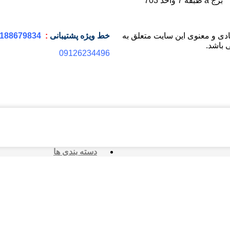
برج a طبقه 7 واحد 703
دی و معنوی این سایت متعلق به
خط ویژه
پشتیبانی
:
188679834
 باشد.
09126234496
دسته بندی ها