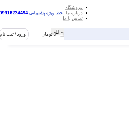
فروشگاه
درباره ما
خط ویژه پشتیبانی
09916234494
تماس با ما
0
0
تومان
ورود / ثبت نام