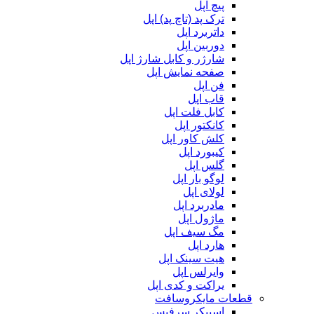
پیچ اپل
ترک پد (تاچ پد) اپل
داتربرد اپل
دوربین اپل
شارژر و کابل شارژ اپل
صفحه نمایش اپل
فن اپل
قاب اپل
کابل فلت اپل
کانکتور اپل
کلش کاور اپل
کیبورد اپل
گلس اپل
لوگو بار اپل
لولای اپل
مادربرد اپل
ماژول اپل
مگ سیف اپل
هارد اپل
هیت سینک اپل
وایرلس اپل
یراکت و کدی اپل
قطعات مایکروسافت
اسپیکر سرفیس