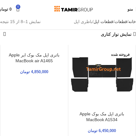
0
منو
0
تومان
خانه
قطعات
قطعات اپل
باطری اپل
نمایش 1–8 از 15 نتیجه
نمایش نوار کناری
فروخته شده
باتری اپل مک بوک ایر Apple
MacBook air A1465
4,850,000
تومان
باتری اپل مک بوک Apple
MacBook A1534
6,450,000
تومان