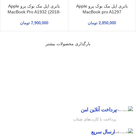
فروخته شده
باتری اپل مک بوک پرو Apple
باتری اپل مک بوک پرو Apple
MacBook Pro A1932 (2018-
MacBook pro A1297
2019) نوع باتری نصب از بیرون
2,850,000
تومان
7,900,000
تومان
(External) / وزن 260 گرم / ابعاد
290mm*150m*2mm / توان 50
WH / مدل A1932 Air A1965-
2018_ORg / ظرفیت باتری
بارگذاری محصولات بیشتر
4379 میلی آمپر ساعت / ولتاژ
خروجی 11.4 ولت
پرداخت آنلاین امن
پرداخت با کارت‌های شتاب
ارسال سریع