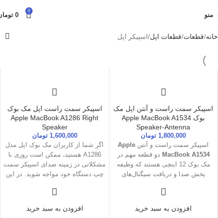
0
منو
0
تومان
خانه
قطعات
قطعات اپل
اسپیکر اپل
اسپیکر سمت راست و آنتن اپل مک
اسپیکر سمت راست اپل مک بوک
بوک Apple MacBook A1534
Apple MacBook A1286 Right
Speaker
Speaker-Antenna
1,800,000
تومان
1,600,000
تومان
اسپیکر سمت راست و آنتن
Apple
اگر شما از کاربران مک بوک اپل مدل
MacBook A1534
دو قطعه مهم در
A1286 هستید، ممکن است روزی با
مک بوک 12 اینچی هستند که وظیفه
مشکلاتی در زمینه صدای اسپیکر سمت
پخش صدا و دریافت سیگنال‌های
چپ دستگاه خود مواجه شوید. در این
وای‌فای و بلوتوث را بر عهده دارند. در
مقاله، به بررسی دلایل ممکن برای
این مقاله، نحوه خرید، تعویض و تعمیر
خرابی اسپیکر سمت چپ و راه‌های
این قطعات بررسی شده است.
تعمیر و تعویض آن پرداخته‌ایم. با
افزودن به سبد خرید
افزودن به سبد خرید
مطالعه این مقاله، می‌توانید مشکلات