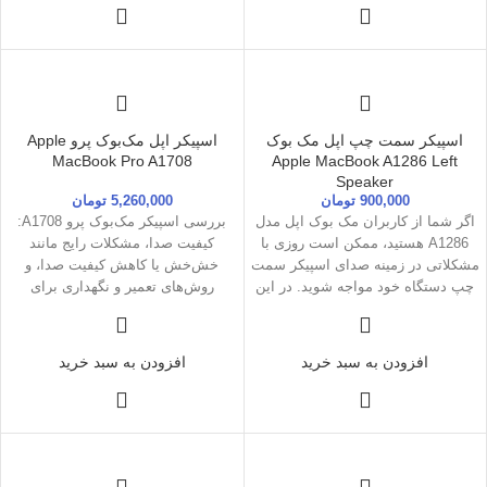
خود را شناسایی کرده و اقدام به رفع
آنها کنید.
اسپیکر سمت چپ اپل مک بوک
اسپیکر اپل مک‌بوک پرو Apple
MacBook Pro A1708
Apple MacBook A1286 Left
Speaker
900,000
تومان
5,260,000
تومان
اگر شما از کاربران مک بوک اپل مدل
بررسی اسپیکر مک‌بوک پرو A1708:
A1286 هستید، ممکن است روزی با
کیفیت صدا، مشکلات رایج مانند
مشکلاتی در زمینه صدای اسپیکر سمت
خش‌خش یا کاهش کیفیت صدا، و
چپ دستگاه خود مواجه شوید. در این
روش‌های تعمیر و نگهداری برای
مقاله، به بررسی دلایل ممکن برای
افزایش طول عمر اسپیکر.
خرابی اسپیکر سمت چپ و راه‌های
تعمیر و تعویض آن پرداخته‌ایم. با
افزودن به سبد خرید
افزودن به سبد خرید
مطالعه این مقاله، می‌توانید مشکلات
خود را شناسایی کرده و اقدام به رفع
آنها کنید.