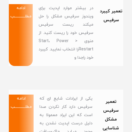
در بیشتر موارد اپدیت برای
ادامه
تعمیر کیبرد
ویندوز سرفیس مشکل را حل
مطلــــــــــــب
سرفیس
میکند ریست سرفیس
سرفیس خود را ریست کنید. از
منوی Start، Power >
Restartرا انتخاب نمایید. کیبرد
خود راجدا و
یکی از ایرادات شایع ای که
ادامه
تعمیر
سرفیس دارد کار نکردن صدا
مطلــــــــــــب
سرفیس
است که این ایراد معمولا به
مشکل
دلیل درست اپدیت نشدن به
شناسایی
وجود میاید ماکروسافت