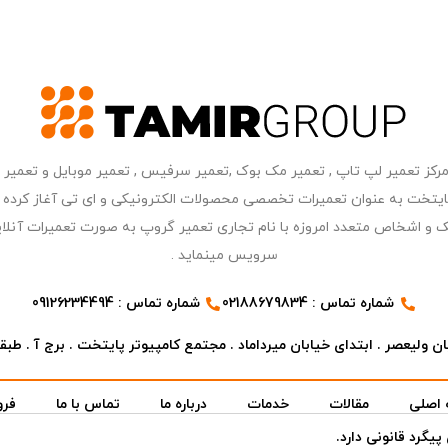
ر مرکز کامپیوتر پایتخت به عنوان تعمیرات تخصصی محصولات الکترونیکی و ای تی آغاز 
 و اشخاص متعدد امروزه با نام تجاری تعمیر گروپ به صورت تعمیرات آنلای
سرویس مینماید .
شماره تماس : 02188679834
شماره تماس : 09126234494
ن ولیعصر . ابتدای خیابان میرداماد . مجتمع کامپیوتر پایتخت . برج آ . طبقه ۷ . واحد ۳
اصلی
مقالات
خدمات
درباره ما
تماس با ما
فرو
یگرد قانونی دارد.