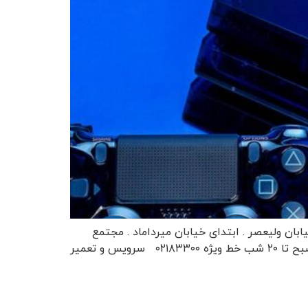
م حرفه ای تعمیر گروپ تهران . خیابان ولیعصر . ابتدای خیابان میرداماد . مجتمع
کامپیوتر پایتخت . برج آ . طبقه ۷ . واحد ۷۰۳ تلفن: ۸۸۶۷۹۸۳۴ همراه : ۰۹۱۲۶۲۳۴۴۹۴ از شنبه تا پنج شنبه از ساعت۱۰ صبح تا ۲۰ شب خط ویژه ۰۲۱۸۳۳۰۰ سرویس و تعمیر